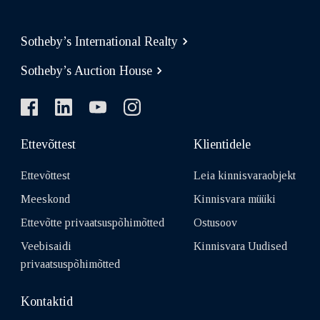
Sotheby’s International Realty
Sotheby’s Auction House
Ettevõttest
Klientidele
Ettevõttest
Leia kinnisvaraobjekt
Meeskond
Kinnisvara müüki
Ettevõtte privaatsuspõhimõtted
Ostusoov
Veebisaidi
Kinnisvara Uudised
privaatsuspõhimõtted
Kontaktid