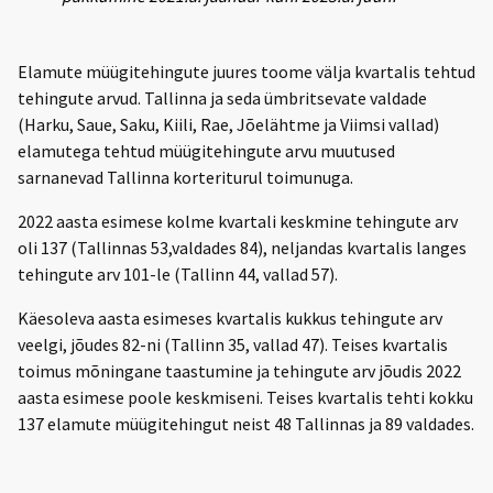
Elamute müügitehingute juures toome välja kvartalis tehtud
tehingute arvud. Tallinna ja seda ümbritsevate valdade
(Harku, Saue, Saku, Kiili, Rae, Jõelähtme ja Viimsi vallad)
elamutega tehtud müügitehingute arvu muutused
sarnanevad Tallinna korteriturul toimunuga.
2022 aasta esimese kolme kvartali keskmine tehingute arv
oli 137 (Tallinnas 53,valdades 84), neljandas kvartalis langes
tehingute arv 101-le (Tallinn 44, vallad 57).
Käesoleva aasta esimeses kvartalis kukkus tehingute arv
veelgi, jõudes 82-ni (Tallinn 35, vallad 47). Teises kvartalis
toimus mõningane taastumine ja tehingute arv jõudis 2022
aasta esimese poole keskmiseni. Teises kvartalis tehti kokku
137 elamute müügitehingut neist 48 Tallinnas ja 89 valdades.