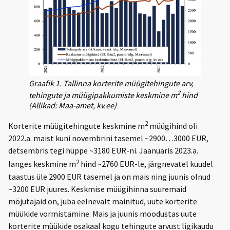
Graafik 1. Tallinna korterite müügitehingute arv,
2
tehingute ja müügipakkumiste keskmine m
hind
(Allikad: Maa-amet, kv.ee)
2
Korterite müügitehingute keskmine m
müügihind oli
2022.a. maist kuni novembrini tasemel ~2900…3000 EUR,
detsembris tegi hüppe ~3180 EUR-ni. Jaanuaris 2023.a.
2
langes keskmine m
hind ~2760 EUR-le, järgnevatel kuudel
taastus üle 2900 EUR tasemel ja on mais ning juunis olnud
~3200 EUR juures. Keskmise müügihinna suuremaid
mõjutajaid on, juba eelnevalt mainitud, uute korterite
müükide vormistamine. Mais ja juunis moodustas uute
korterite müükide osakaal kogu tehingute arvust ligikaudu