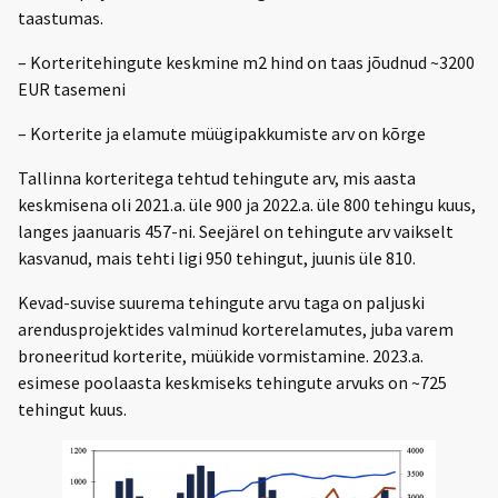
taastumas.
– Korteritehingute keskmine m2 hind on taas jõudnud ~3200
EUR tasemeni
– Korterite ja elamute müügipakkumiste arv on kõrge
Tallinna korteritega tehtud tehingute arv, mis aasta
keskmisena oli 2021.a. üle 900 ja 2022.a. üle 800 tehingu kuus,
langes jaanuaris 457-ni. Seejärel on tehingute arv vaikselt
kasvanud, mais tehti ligi 950 tehingut, juunis üle 810.
Kevad-suvise suurema tehingute arvu taga on paljuski
arendusprojektides valminud korterelamutes, juba varem
broneeritud korterite, müükide vormistamine. 2023.a.
esimese poolaasta keskmiseks tehingute arvuks on ~725
tehingut kuus.