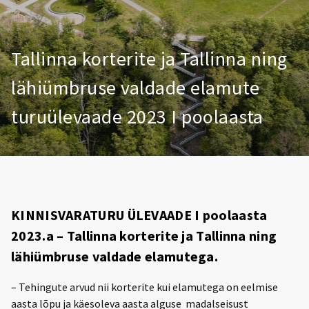
Tallinna korterite ja Tallinna ning
lähiümbruse valdade elamute
turuülevaade 2023 I poolaasta
KINNISVARATURU ÜLEVAADE I poolaasta
2023.a – Tallinna korterite ja Tallinna ning
lähiümbruse valdade elamutega.
– Tehingute arvud nii korterite kui elamutega on eelmise
aasta lõpu ja käesoleva aasta alguse madalseisust