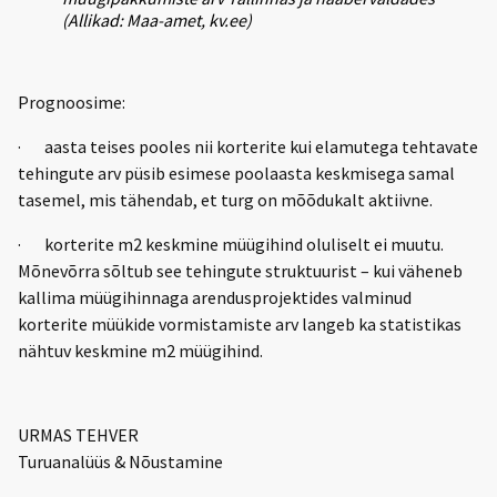
(Allikad: Maa-amet, kv.ee)
Prognoosime:
· aasta teises pooles nii korterite kui elamutega tehtavate
tehingute arv püsib esimese poolaasta keskmisega samal
tasemel, mis tähendab, et turg on mõõdukalt aktiivne.
· korterite m2 keskmine müügihind oluliselt ei muutu.
Mõnevõrra sõltub see tehingute struktuurist – kui väheneb
kallima müügihinnaga arendusprojektides valminud
korterite müükide vormistamiste arv langeb ka statistikas
nähtuv keskmine m2 müügihind.
URMAS TEHVER
Turuanalüüs & Nõustamine