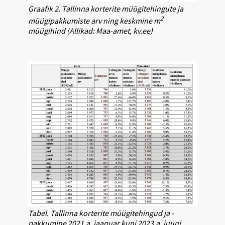
Graafik 2. Tallinna korterite müügitehingute ja
2
müügipakkumiste arv ning keskmine m
müügihind (Allikad: Maa-amet, kv.ee)
Tabel. Tallinna korterite müügitehingud ja -
pakkumine 2021.a. jaanuar kuni 2023.a. juuni