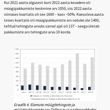
Kui 2021 aasta algusest kuni 2022 aasta kevadeni oli
müügipakkumiste keskmine arv 1050, siis 2022 aasta
viimases kvartalis oli see 1600 – kasv ~50%. Käesoleva aasta
teises kvartalis oli müügipakkumiste arv natuke üle 1400,
tehtud tehingute arvuks samal ajal oli 137 – seega ületab
pakkumiste arv tehingute arvu 10 korda.
Graafik 4. Elamute müügitehingute ja
müügipakkumiste arv Tallinnas ja naabervaldades