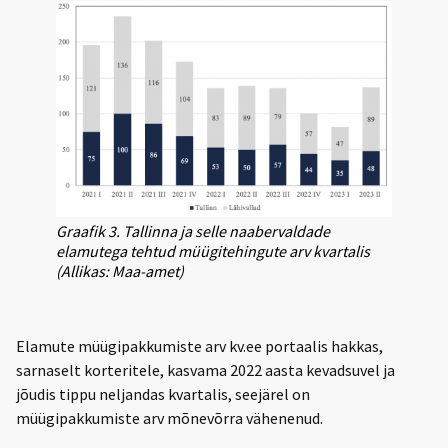
Graafik 3. Tallinna ja selle naabervaldade
elamutega tehtud müügitehingute arv kvartalis
(Allikas: Maa-amet)
Elamute müügipakkumiste arv kv.ee portaalis hakkas,
sarnaselt korteritele, kasvama 2022 aasta kevadsuvel ja
jõudis tippu neljandas kvartalis, seejärel on
müügipakkumiste arv mõnevõrra vähenenud.