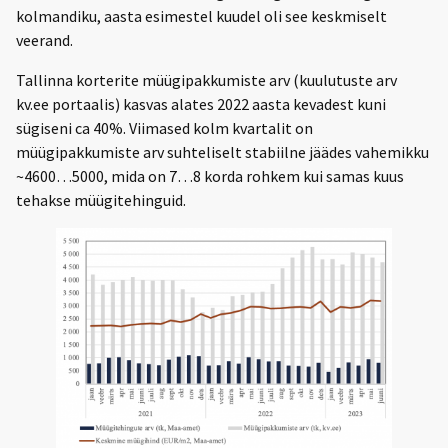
kolmandiku, aasta esimestel kuudel oli see keskmiselt
veerand.
Tallinna korterite müügipakkumiste arv (kuulutuste arv
kv.ee portaalis) kasvas alates 2022 aasta kevadest kuni
sügiseni ca 40%. Viimased kolm kvartalit on
müügipakkumiste arv suhteliselt stabiilne jäädes vahemikku
~4600…5000, mida on 7…8 korda rohkem kui samas kuus
tehakse müügitehinguid.