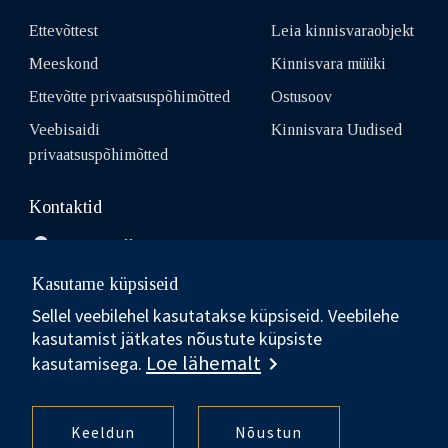
Ettevõttest
Leia kinnisvaraobjekt
Meeskond
Kinnisvara müüki
Ettevõtte privaatsuspõhimõtted
Ostusoov
Veebisaidi
Kinnisvara Uudised
privaatsuspõhimõtted
Kontaktid
10111, Tallinn, Eesti
Kasutame küpsiseid
Sellel veebilehel kasutatakse küpsiseid. Veebilehe
info.estonia@balsir.com
kasutamist jätkates nõustute küpsiste
Loe lähemalt
kasutamisega.
Sotheby’s International Realty® is a registered trademark
licensed to Sotheby’s International Realty Affiliates LLC. Each
Keeldun
Nõustun