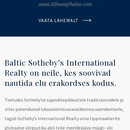
rauni.tillisoo@balsir.com
VAATA LÄHEMALT
Baltic Sotheby’s International
Realty on neile, kes soovivad
nautida elu erakordses kodus.
Toetudes Sotheby’se sajanditepikkustele traditsioonidele ja
olles pühendunud luksuskinnisvaravaldkonna uuendamisele,
tagab Sotheby’s International Realty oma tippmaaklerite
globaalse võrgustiku abil teile meeldejääva müügi- või