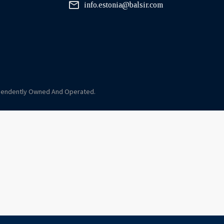
info.estonia@balsir.com
ndependently Owned And Operated.