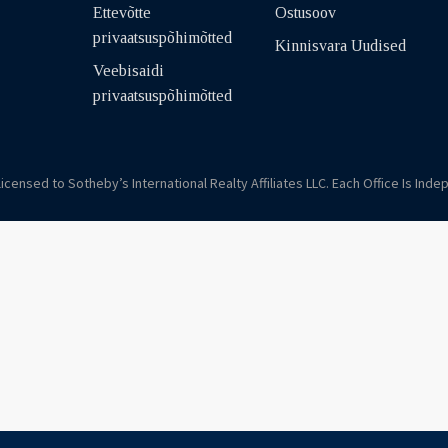
Ettevõtte
Ostusoov
privaatsuspõhimõtted
Kinnisvara Uudised
Veebisaidi
privaatsuspõhimõtted
licensed to Sotheby’s International Realty Affiliates LLC. Each Office Is I