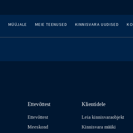
A
MÜÜJALE
MEIE TEENUSED
KINNISVARA UUDISED
KO
Ettevõttest
Klientidele
Ettevõttest
Leia kinnisvaraobjekt
Meeskond
Kinnisvara müüki